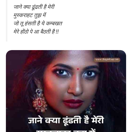
जाने क्या ढूंढती है मेरी
मुस्कराहट तुझ में
जो तू हंसती है ये कम्बखत
मेरे होंठो पे आ बैठती है !!